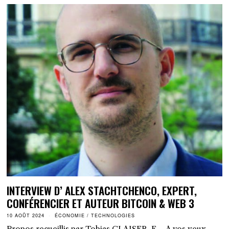
INTERVIEW D’ ALEX STACHTCHENCO, EXPERT,
CONFÉRENCIER ET AUTEUR BITCOIN & WEB 3
10 AOÛT 2024
ÉCONOMIE
/
TECHNOLOGIES
Propos recueillis par Tobias CLAISER. E – A vos yeux,