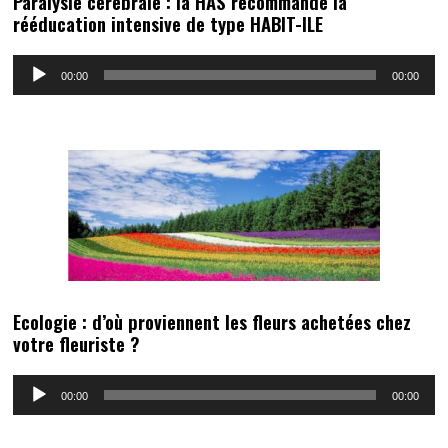
Paralysie cérébrale : la HAS recommande la
rééducation intensive de type HABIT-ILE
Lecteur
00:00
00:00
audio
Ecologie : d’où proviennent les fleurs achetées chez
votre fleuriste ?
Lecteur
00:00
00:00
audio