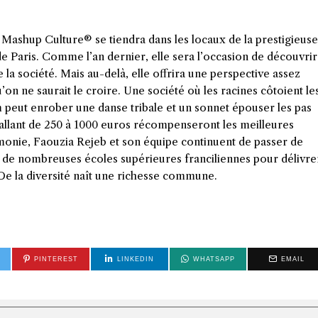
 Mashup Culture®️ se tiendra dans les locaux de la prestigieuse
Paris. Comme l’an dernier, elle sera l’occasion de découvrir
la société. Mais au-delà, elle offrira une perspective assez
on ne saurait le croire. Une société où les racines côtoient le
m peut enrober une danse tribale et un sonnet épouser les pas
 allant de 250 à 1000 euros récompenseront les meilleures
émonie, Faouzia Rejeb et son équipe continuent de passer de
ts de nombreuses écoles supérieures franciliennes pour délivre
De la diversité naît une richesse commune.
PINTEREST
LINKEDIN
WHATSAPP
EMAIL