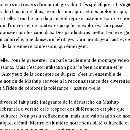
aleurs au travers d’un montage vidéo très spécifique. « Il s’agi
ts de clips ou de films, avec des musiques et des mélodies qui,
nce-t-elle. Tout l’enjeu du procédé repose justement sur ce cho
on d’univers et de contextes jusqu’ici inexplorés. L’an passé,
roposées par les candidats. Des productions mettant en exergu
n culturelle, une danse, un héritage. D’un montage à l’autre, ce
is de la première confession, qui émergent.
elle. Pour le présenter, on parle facilement de montage vidéo
ssants. Mais c’est son utilisation pour le bien commun et le
. Aux yeux de la conceptrice du prix, c’est un ensemble de
tte notion de Mashup renvoie à la reconnaissance des diversités
 à l’idée de célébrer la tolérance », assure-t-elle.
a diversité fait partie intégrante de la démarche du Mashup
lébrant la diversité et le respect des différences est plus que
cultures. Non pas un effacement, mais une valorisation de nos
istique, créatif. Mettre en lumière notre sensibilité culturelle et
a paru utile et impactant », confirme-t-elle.