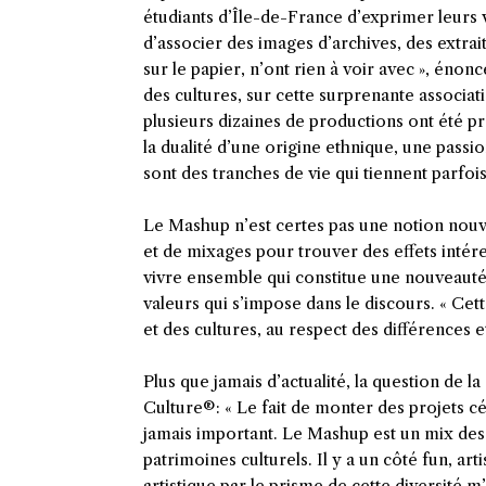
étudiants d’Île-de-France d’exprimer leurs v
d’associer des images d’archives, des extrai
sur le papier, n’ont rien à voir avec », éno
des cultures, sur cette surprenante associati
plusieurs dizaines de productions ont été p
la dualité d’une origine ethnique, une passio
sont des tranches de vie qui tiennent parfo
Le Mashup n’est certes pas une notion nouv
et de mixages pour trouver des effets intére
vivre ensemble qui constitue une nouveauté
valeurs qui s’impose dans le discours. « Ce
et des cultures, au respect des différences et
Plus que jamais d’actualité, la question de l
Culture®️: « Le fait de monter des projets cé
jamais important. Le Mashup est un mix des 
patrimoines culturels. Il y a un côté fun, art
artistique par le prisme de cette diversité m’