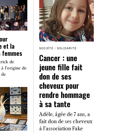
our
 et la
SOCIÉTÉ
/
SOLIDARITÉ
es femmes
Cancer : une
trick de
jeune fille fait
à l’origine de
don de ses
 de
cheveux pour
rendre hommage
à sa tante
Adèle, âgée de 7 ans, a
fait don de ses cheveux
à l’association Fake