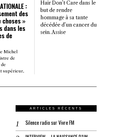
Hair Don’t Care dans le
ATIONALE :
but de rendre
ssement des
hommage à sa tante
e choses »
décédée d’un cancer du
s dans les
sein. Assise
s de
de Michel
istre de
 de
t supérieur,
ARTICLES RÉCENTS
Silence radio sur Vivre FM
INTERVIEW – LA NAISSANCE D’UN