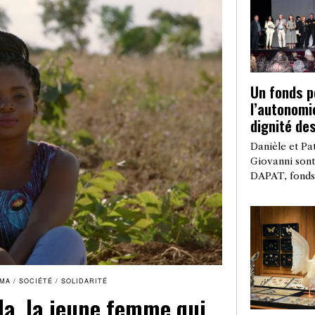
Un fonds p
l’autonomie
dignité d
Danièle et Pa
Giovanni sont 
DAPAT, fonds
ÉMA
/
SOCIÉTÉ
/
SOLIDARITÉ
a, la jeune femme qui