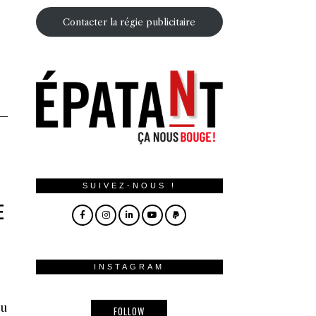
Contacter la régie publicitaire
SUIVEZ-NOUS !
E
INSTAGRAM
eu
FOLLOW