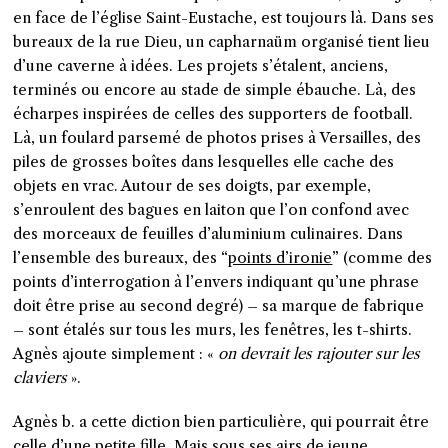
en face de l’église Saint-Eustache, est toujours là. Dans ses
bureaux de la rue Dieu, un capharnaüm organisé tient lieu
d’une caverne à idées. Les projets s’étalent, anciens,
terminés ou encore au stade de simple ébauche. Là, des
écharpes inspirées de celles des supporters de football.
Là, un foulard parsemé de photos prises à Versailles, des
piles de grosses boîtes dans lesquelles elle cache des
objets en vrac. Autour de ses doigts, par exemple,
s’enroulent des bagues en laiton que l’on confond avec
des morceaux de feuilles d’aluminium culinaires. Dans
l’ensemble des bureaux, des “
points d’ironie
” (comme des
points d’interrogation à l’envers indiquant qu’une phrase
doit être prise au second degré) – sa marque de fabrique
– sont étalés sur tous les murs, les fenêtres, les t-shirts.
Agnès ajoute simplement : «
on devrait les rajouter sur les
claviers
».
Agnès b. a cette diction bien particulière, qui pourrait être
celle d’une petite fille. Mais sous ses airs de jeune