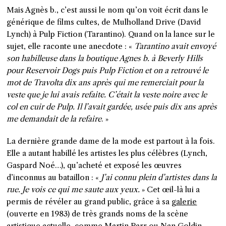
Mais Agnès b., c’est aussi le nom qu’on voit écrit dans le
générique de films cultes, de
Mulholland Drive
(David
Lynch) à
Pulp Fiction
(Tarantino). Quand on la lance sur le
sujet, elle raconte une anecdote : «
Tarantino avait envoyé
son habilleuse dans la boutique Agnes b. à Beverly Hills
pour
Reservoir Dogs
puis
Pulp Fiction
et on a retrouvé le
mot de Travolta dix ans après qui me remerciait pour la
veste que je lui avais refaite. C’était la veste noire avec le
col en cuir de Pulp. Il l’avait gardée, usée puis dix ans après
me demandait de la refaire
.
»
La dernière grande dame de la mode est partout à la fois.
Elle a autant habillé les artistes les plus célèbres (Lynch,
Gaspard Noé…), qu’acheté et exposé les œuvres
d’inconnus au bataillon : «
J’ai connu plein d’artistes dans la
rue. Je vois ce qui me saute aux yeux.
» Cet œil-là lui a
permis de révéler au grand public, grâce à sa
galerie
(ouverte en 1983) de très grands noms de la scène
artistique actuelle, comme Martin Parr ou Nan Goldin