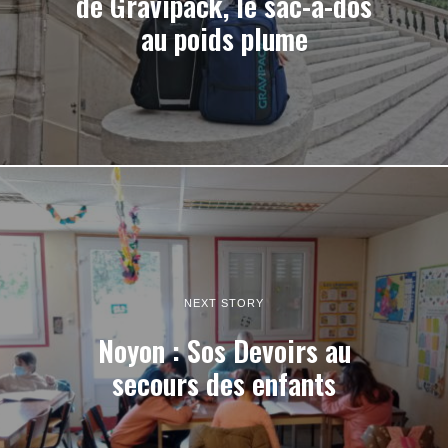
de Gravipack, le sac-à-dos
au poids plume
NEXT STORY
Noyon : Sos Devoirs au
secours des enfants