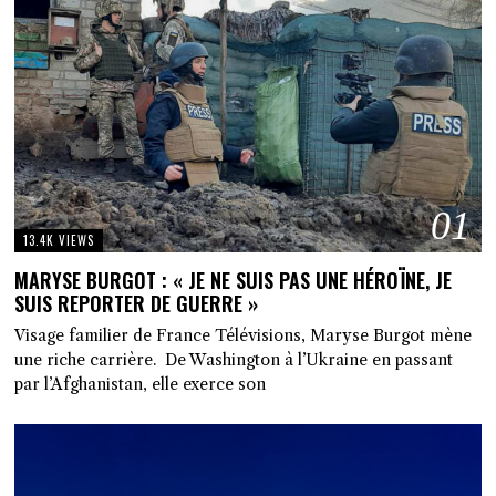
01
13.4K VIEWS
MARYSE BURGOT : « JE NE SUIS PAS UNE HÉROÏNE, JE
SUIS REPORTER DE GUERRE »
Visage familier de France Télévisions, Maryse Burgot mène
une riche carrière. De Washington à l’Ukraine en passant
par l’Afghanistan, elle exerce son