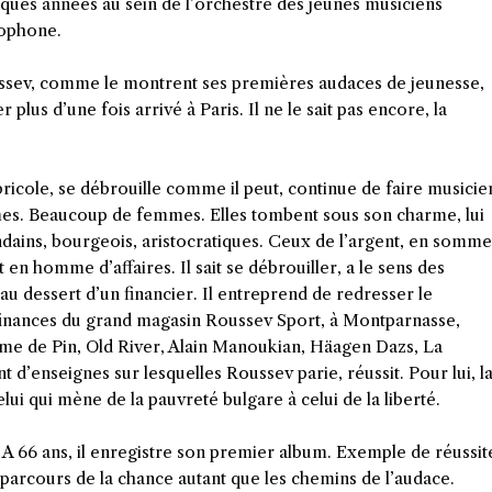
ues années au sein de l’orchestre des jeunes musiciens
xophone.
oussev, comme le montrent ses premières audaces de jeunesse,
plus d’une fois arrivé à Paris. Il ne le sait pas encore, la
 bricole, se débrouille comme il peut, continue de faire musicie
mes. Beaucoup de femmes. Elles tombent sous son charme, lui
ndains, bourgeois, aristocratiques. Ceux de l’argent, en somme
n homme d’affaires. Il sait se débrouiller, a le sens des
u dessert d’un financier. Il entreprend de redresser le
 finances du grand magasin Roussev Sport, à Montparnasse,
 de Pin, Old River, Alain Manoukian, Häagen Dazs, La
 d’enseignes sur lesquelles Roussev parie, réussit. Pour lui, l
lui qui mène de la pauvreté bulgare à celui de la liberté.
. A 66 ans, il enregistre son premier album. Exemple de réussit
arcours de la chance autant que les chemins de l’audace.