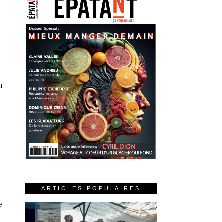
n
.
a
ARTICLES POPULAIRES
e