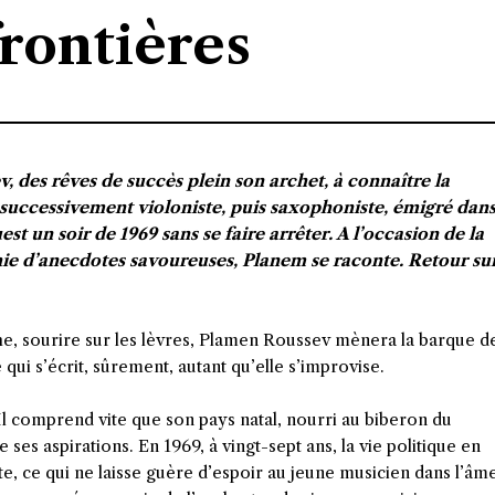
frontières
, des rêves de succès plein son archet, à connaître la
 successivement violoniste, puis saxophoniste, émigré dan
st un soir de 1969 sans se faire arrêter. A l’occasion de la
chie d’anecdotes savoureuses, Planem se raconte. Retour su
he, sourire sur les lèvres, Plamen Roussev mènera la barque d
qui s’écrit, sûrement, autant qu’elle s’improvise.
Il comprend vite que son pays natal, nourri au biberon du
ses aspirations. En 1969, à vingt-sept ans, la vie politique en
e, ce qui ne laisse guère d’espoir au jeune musicien dans l’âm