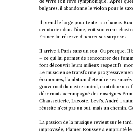
de vivre son rêve symphonique. Après quelq
bulgares, il abandonne le violon pour le sa
Il prend le large pour tenter sa chance. R
aventurier dans l’âme, voit son cœur chavirer 
France lui réserve d’heureuses surprises.
Il arrive à Paris sans un sou. Ou presque. Il
– ce qui lui permet de rencontrer des fem
font découvrir leurs milieux respectifs, mo
Le musicien se transforme progressivement e
économies, l’ambition d’étendre ses succès a
gouvernail du navire amiral, contribue aux
désormais accompagné des enseignes Pomme
Chaussetterie, Lacoste, Levi’s, André… autant
réussite n’est pas un but, mais un chemin. Ce
La passion de la musique revient sur le tard
improvisée, Plamen Roussev a emprunté le p